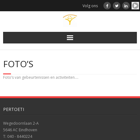
Doorgaan
Volg ons
naar
inhoud
FOTO’S
Foto’s van gebeurtenissen en activiteiten….
PERTOETI
Wegedoornlaan 2-A
5646 AC Eindhoven
T: 040 - 8440224