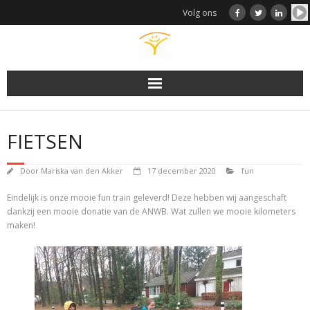
Doorgaan
Volg ons
naar
inhoud
FIETSEN
Door
Mariska van den Akker
17 december 2020
fun
Eindelijk is onze mooie fun train geleverd! Deze hebben wij aangeschaft
dankzij een mooie donatie van de ANWB. Wat zullen we mooie kilometers
maken!