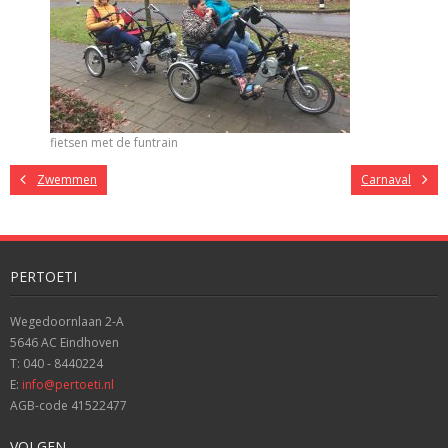
fietsen met de funtrain
Zwemmen
Carnaval
PERTOETI
Wegedoornlaan 2-A
5646 AC Eindhoven
T: 040 - 8440224
E:
info@pertoeti.nl
AGB-code 41522477
VOLGEN