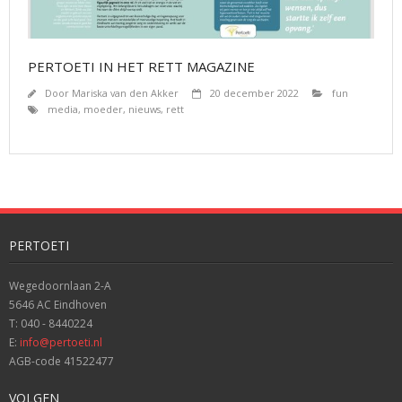
PERTOETI IN HET RETT MAGAZINE
Door
Mariska van den Akker
20 december 2022
fun
media
,
moeder
,
nieuws
,
rett
PERTOETI
Wegedoornlaan 2-A
5646 AC Eindhoven
T: 040 - 8440224
E:
info@pertoeti.nl
AGB-code 41522477
VOLGEN