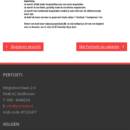
Stagiaires gezocht
Met Pertoeti op vakantie
PERTOETI
Wegedoornlaan 2-A
5646 AC Eindhoven
T: 040 - 8440224
E:
info@pertoeti.nl
AGB-code 41522477
VOLGEN