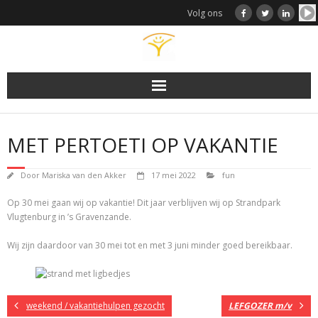
Doorgaan
Volg ons
naar
inhoud
MET PERTOETI OP VAKANTIE
Door
Mariska van den Akker
17 mei 2022
fun
Op 30 mei gaan wij op vakantie! Dit jaar verblijven wij op Strandpark
Vlugtenburg in ’s Gravenzande.
Wij zijn daardoor van 30 mei tot en met 3 juni minder goed bereikbaar.
weekend / vakantiehulpen gezocht
LEFGOZER m/v