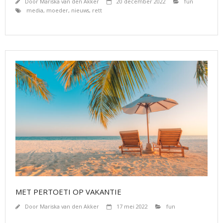
Door
Mariska van den Akker
20 december 2022
fun
media
,
moeder
,
nieuws
,
rett
MET PERTOETI OP VAKANTIE
Door
Mariska van den Akker
17 mei 2022
fun