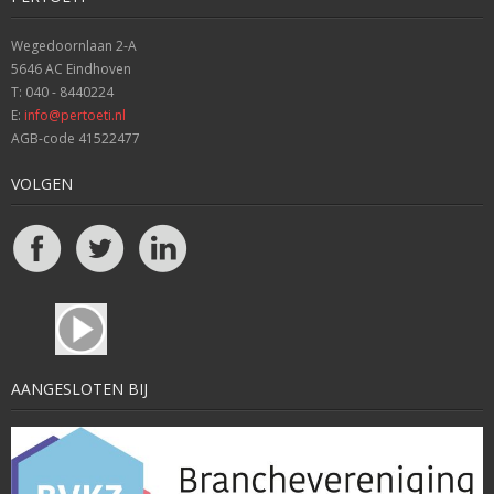
Wegedoornlaan 2-A
5646 AC Eindhoven
T: 040 - 8440224
E:
info@pertoeti.nl
AGB-code 41522477
VOLGEN
AANGESLOTEN BIJ