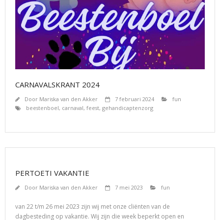
CARNAVALSKRANT 2024
Door
Mariska van den Akker
7 februari 2024
fun
beestenboel
,
carnaval
,
feest
,
gehandicaptenzorg
PERTOETI VAKANTIE
Door
Mariska van den Akker
7 mei 2023
fun
van 22 t/m 26 mei 2023 zijn wij met onze cliënten van de
dagbesteding op vakantie. Wij zijn die week beperkt open en